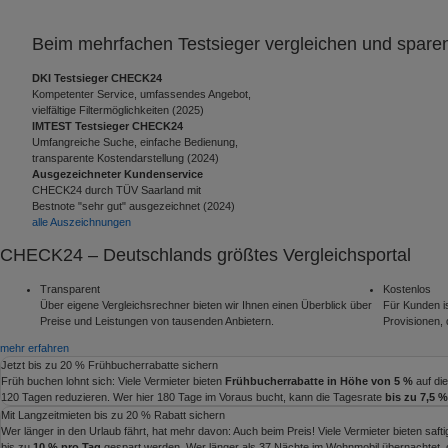
Beim mehrfachen Testsieger vergleichen und spare
DKI Testsieger CHECK24
Kompetenter Service, umfassendes Angebot,
vielfältige Filtermöglichkeiten (2025)
IMTEST Testsieger CHECK24
Umfangreiche Suche, einfache Bedienung,
transparente Kostendarstellung (2024)
Ausgezeichneter Kundenservice
CHECK24 durch TÜV Saarland mit
Bestnote "sehr gut" ausgezeichnet (2024)
alle Auszeichnungen
CHECK24 – Deutschlands größtes Vergleichsportal
Transparent
Kostenlos
Über eigene Vergleichsrechner bieten wir Ihnen einen Überblick über
Für Kunden is
Preise und Leistungen von tausenden Anbietern.
Provisionen, d
mehr erfahren
Jetzt bis zu 20 % Frühbucherrabatte sichern
Früh buchen lohnt sich: Viele Vermieter bieten
Frühbucherrabatte in Höhe von 5 %
auf di
120 Tagen reduzieren. Wer hier 180 Tage im Voraus bucht, kann die Tagesrate
bis zu 7,5 %
Mit Langzeitmieten bis zu 20 % Rabatt sichern
Wer länger in den Urlaub fährt, hat mehr davon: Auch beim Preis! Viele Vermieter bieten saf
bis zu
10 % pro Tag
gespart werden. Wer länger als 37 Nächte im Wohnmobil übernachtet, d