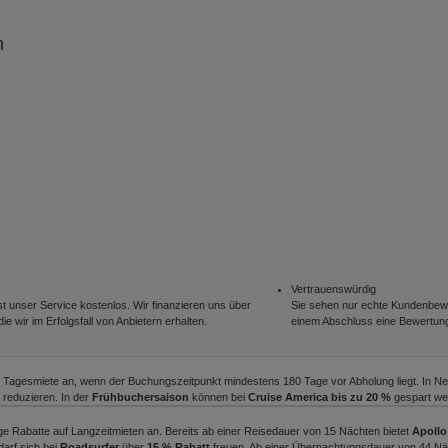
n
Vertrauenswürdig
t unser Service kostenlos. Wir finanzieren uns über
Sie sehen nur echte Kundenbewe
ie wir im Erfolgsfall von Anbietern erhalten.
einem Abschluss eine Bewertun
e Tagesmiete an, wenn der Buchungszeitpunkt mindestens 180 Tage vor Abholung liegt. In Ne
reduzieren. In der
Frühbuchersaison
können bei
Cruise America bis zu 20 %
gespart we
tige Rabatte auf Langzeitmieten an. Bereits ab einer Reisedauer von 15 Nächten bietet
Apollo
arf sich bei
Roadsurfer
über
15 % Rabatt
freuen. Ab einer Übernachtungsdauer von 44 Nä