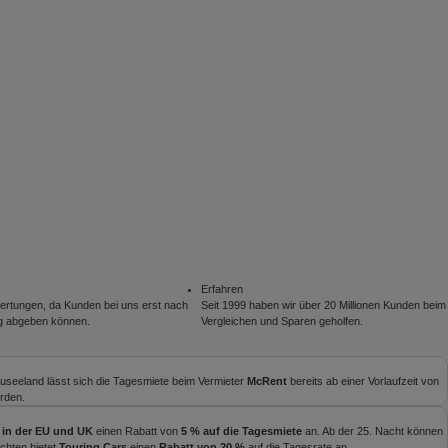
Erfahren
rtungen, da Kunden bei uns erst nach
Seit 1999 haben wir über 20 Millionen Kunden beim
g abgeben können.
Vergleichen und Sparen geholfen.
useeland lässt sich die Tagesmiete beim Vermieter
McRent
bereits ab einer Vorlaufzeit von
rden.
 in der EU und UK
einen Rabatt von
5 % auf die Tagesmiete
an. Ab der 25. Nacht können
chten bietet
Touring Cars
einen
Rabatt von 20 %
auf die Tagesrate an.