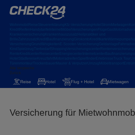
Wohnmobil
Reise
Steuererklärung
Kfz-Versicherung
Hotel
Strom
Mietwagen
Kon
Kredit
Reifen
Handytarife
Internet
Möbel
Versicherungen
Flüge
Gas
Motorradver
Krankenversicherung
Krankenhauszusatz
Heilpraktiker und
Brille
Zahnzusatz
Kredit
Baufinanzierung
Girokonto
Kreditkarte
Wärmepumpe
Na
Versicherung
Grundfähigkeiten
E-Scooter-Versicherung
Geldanlage
Fahrradve
Kind
Spielzeug
Tierbedarf
Shopping
Versicherungscenter
Rentenversicherung
Rente
Kreditcenter
Reisecenter
Energiecenter
Internetcenter
Baufinanzierungs
Hotel
Städtereise
Kreuzfahrt
Motorradreifen
Spielfinder
Erlebnisse
Truck Tour
Um
Türenmonteur
Trockenbauer
Maurer & Verputzer
Umzug
Möbeltransport
Entrü
Alle Vergleiche
Zurück
Reise
Hotel
Flug + Hotel
Mietwagen
Versicherung für Mietwohnmob