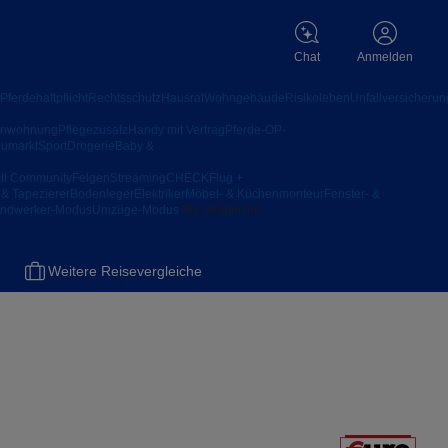
Chat
Anmelden
Pferdehaftpflicht
Rechtsschutz
Hausrat
Wohngebäude
Risikoleben
Unfallversicherun
enwohnung
Pflegezusatz
Handy mit Vertrag
Pferde-OP-
umarkt
Sport
Drogerie
Baby &
ll Community
Felgen
StreamingCHECK
Flug +
 & Tapezierer
Bodenleger
Elektriker
Möbel- & Küchenmonteur
Fenster- &
ndwerker-Modus
Umzüge-Modus
Alle Vergleiche
Weitere Reisevergleiche