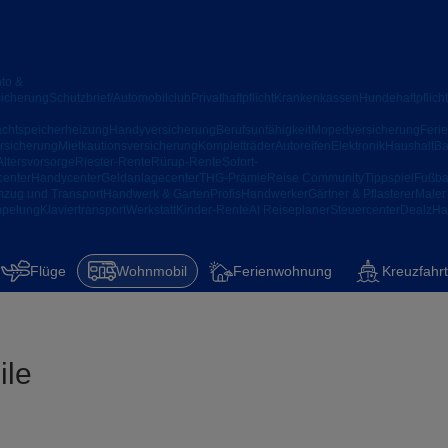
to &
sicherung
Schutzbrief/Automobilclub
Privathaftpflicht
Krankenkassen
Hundehaftpflicht
chtspeicherheizung
Handyversicherung
Berufsunfähigkeit
Mopedversicherung
Feri
rsicherung
Mietkautionsversicherung
Kompletträder
Autoreifen
Elektronik
Haushalt
Ba
Altersvorsorge
Riester-Rente
Rürup-Rente
Sofort-
center
Handycenter
Geldanlagecenter
THG-Prämie
Reise Community
Tippspiel
Fußba
zug und Transport
Handwerk & Garten
Profis
Handwerker
Gärtner & Pflasterer
Maler
mpelung
Klaviertransport
Werkstatt
Kinder-Rente
AI Reiseplaner
Steuercenter
Dealz
Ha
Flüge
Wohnmobil
Ferienwohnung
Kreuzfahrt
ile