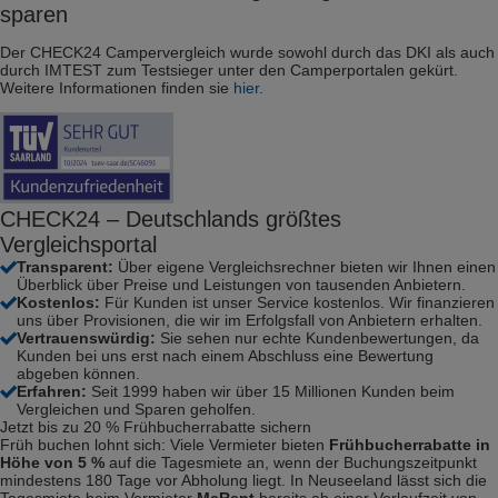
sparen
Der CHECK24 Campervergleich wurde sowohl durch das DKI als auch
durch IMTEST zum Testsieger unter den Camperportalen gekürt.
Weitere Informationen finden sie
hier.
CHECK24 – Deutschlands größtes
Vergleichsportal
Transparent:
Über eigene Vergleichsrechner bieten wir Ihnen einen
Überblick über Preise und Leistungen von tausenden Anbietern.
Kostenlos:
Für Kunden ist unser Service kostenlos. Wir finanzieren
uns über Provisionen, die wir im Erfolgsfall von Anbietern erhalten.
Vertrauenswürdig:
Sie sehen nur echte Kundenbewertungen, da
Kunden bei uns erst nach einem Abschluss eine Bewertung
abgeben können.
Erfahren:
Seit 1999 haben wir über 15 Millionen Kunden beim
Vergleichen und Sparen geholfen.
Jetzt bis zu 20 % Frühbucherrabatte sichern
Früh buchen lohnt sich: Viele Vermieter bieten
Frühbucherrabatte in
Höhe von 5 %
auf die Tagesmiete an, wenn der Buchungszeitpunkt
mindestens 180 Tage vor Abholung liegt. In Neuseeland lässt sich die
Tagesmiete beim Vermieter
McRent
bereits ab einer Vorlaufzeit von