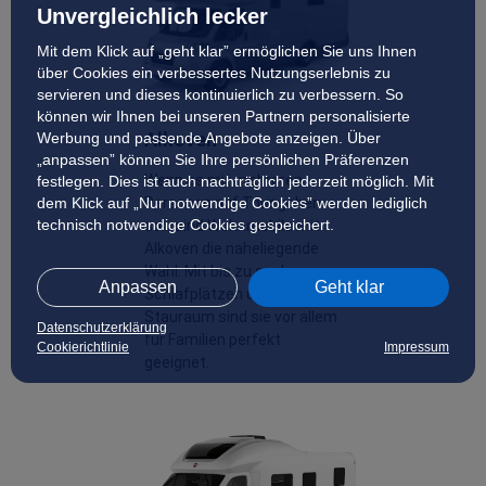
Unvergleichlich lecker
Mit dem Klick auf „geht klar” ermöglichen Sie uns Ihnen
über Cookies ein verbessertes Nutzungserlebnis zu
servieren und dieses kontinuierlich zu verbessern. So
können wir Ihnen bei unseren Partnern personalisierte
Alkoven
Werbung und passende Angebote anzeigen. Über
„anpassen” können Sie Ihre persönlichen Präferenzen
Wenn es mit mehreren
festlegen. Dies ist auch nachträglich jederzeit möglich. Mit
dem Klick auf „Nur notwendige Cookies” werden lediglich
Personen auf Tour gehen
technisch notwendige Cookies gespeichert.
soll, sind Wohnmobile mit
Alkoven die naheliegende
Wahl. Mit bis zu sechs
Anpassen
Geht klar
Schlafplätzen und viel
Stauraum sind sie vor allem
Datenschutzerklärung
für Familien perfekt
Cookierichtlinie
Impressum
geeignet.