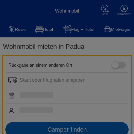
Wohnmobil
Chat
Anmelden
Wohnmobil
Reise
Steuererklärung
Kfz-Versicherung
Hot
Reise
Hotel
Flug + Hotel
Mietwagen
Wohnmobil mieten in Padua
Rückgabe an einem anderen Ort
Camper finden