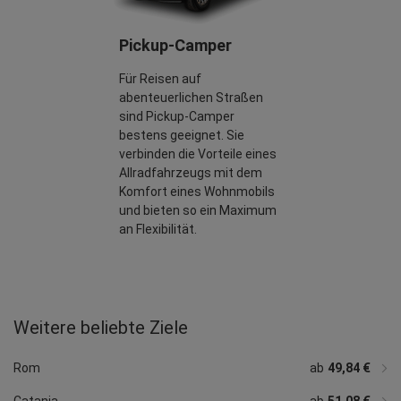
Pickup-Camper
Für Reisen auf
abenteuerlichen Straßen
sind Pickup-Camper
bestens geeignet. Sie
verbinden die Vorteile eines
Allradfahrzeugs mit dem
Komfort eines Wohnmobils
und bieten so ein Maximum
an Flexibilität.
Weitere beliebte Ziele
ab
ab
ab
ab
ab
44,00 €
ab
ab
54,85 €
ab
ab
ab
ab
ab
56,17 €
ab
154,53 €
52,30 €
56,17 €
51,24 €
62,09 €
58,80 €
148,00 €
43,74 €
48,94 €
56,54 €
Neapel
Bari
Pisa
Mailand
Trapani
Florenz
Venedig
Verona
Bergamo
Treviso
Ancona
Rimini
Turin
Rom
ab
49,84 €
Catania
ab
51,08 €