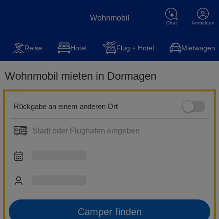
Wohnmobil
Chat
Anmelden
Wohnmobil
Reise
Steuererklärung
Kfz-Versicherung
Hot
Reise
Hotel
Flug + Hotel
Mietwagen
Wohnmobil mieten in Dormagen
Rückgabe an einem anderen Ort
Camper finden