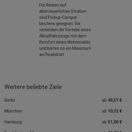
Für Reisen auf
abenteuerlichen Straßen
sind Pickup-Camper
bestens geeignet. Sie
verbinden die Vorteile eines
Allradfahrzeugs mit dem
Komfort eines Wohnmobils
und bieten so ein Maximum
an Flexibilität.
Weitere beliebte Ziele
ab
ab
ab
ab
ab
49,58 €
56,16 €
ab
ab
ab
53,17 €
ab
50,03 €
ab
ab
ab
ab
50,13 €
ab
49,58 €
52,89 €
11,05 €
49,16 €
ab
48,74 €
14,76 €
49,03 €
50,03 €
16,11 €
56,74 €
Düsseldorf
Hannover
Nürnberg
Bremen
Leipzig
Dresden
Dortmund
Essen
Bonn
Darmstadt
Heidelberg
Rostock
Osnabrück
Hahn
Memmingen
Berlin
ab
49,57 €
München
ab
10,32 €
Hamburg
ab
51,00 €