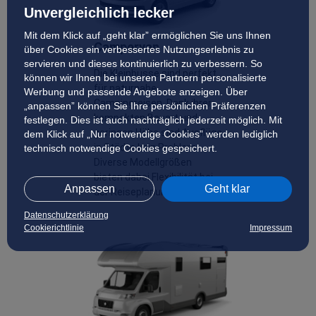
Unvergleichlich lecker
Mit dem Klick auf „geht klar” ermöglichen Sie uns Ihnen
Campervan
über Cookies ein verbessertes Nutzungserlebnis zu
servieren und dieses kontinuierlich zu verbessern. So
Die Kleinbusse sind perfekt
können wir Ihnen bei unseren Partnern personalisierte
für naturnahe
Werbung und passende Angebote anzeigen. Über
Campingreisen. Dank ihrer
„anpassen” können Sie Ihre persönlichen Präferenzen
kompakten Bauart und
festlegen. Dies ist auch nachträglich jederzeit möglich. Mit
geringen Höhe sind Ausflüge
dem Klick auf „Nur notwendige Cookies” werden lediglich
in Städte kein Problem.
technisch notwendige Cookies gespeichert.
Diverse Modellgrößen
bieten dabei Flexibilität bei
Anpassen
Geht klar
der Reiseplanung.
Datenschutzerklärung
Cookierichtlinie
Impressum