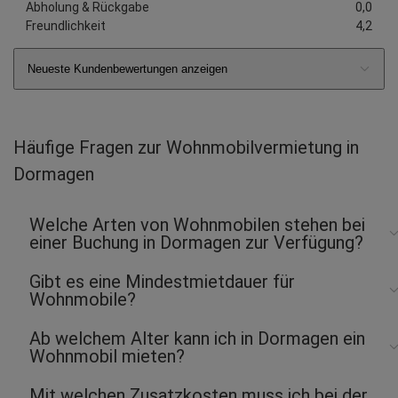
abgegeben am 01.11.2025
Abholung & Rückgabe
0,0
Abholort: Dormagen
Freundlichkeit
4,2
Vermieter: Roadsurfer
Neueste Kundenbewertungen anzeigen
Jan Peter J.
abgegeben am 27.10.2025
Abholort: Dormagen
Vermieter: Roadsurfer
Häufige Fragen zur Wohnmobilvermietung in
Christiane B.
Dormagen
abgegeben am 20.10.2025
Abholort: Dormagen
Welche Arten von Wohnmobilen stehen bei
Vermieter: Roadsurfer
einer Buchung in Dormagen zur Verfügung?
Stephan W.
Gibt es eine Mindestmietdauer für
abgegeben am 20.10.2025
Wohnmobile?
Abholort: Dormagen
Vermieter: Roadsurfer
Ab welchem Alter kann ich in Dormagen ein
Wohnmobil mieten?
Burkhard L.
abgegeben am 15.10.2025
Abholort: Dormagen
Mit welchen Zusatzkosten muss ich bei der