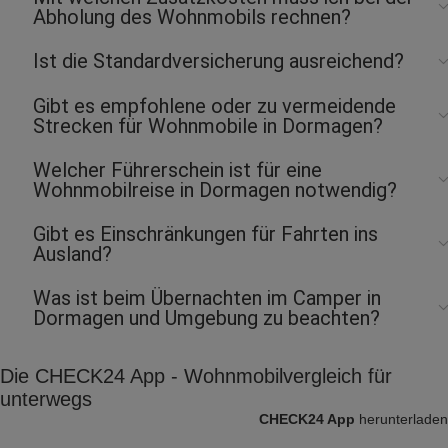
Vermieter: Roadsurfer
Abholung des Wohnmobils rechnen?
Marcellus S.
Ist die Standardversicherung ausreichend?
abgegeben am 11.09.2025
Abholort: Dormagen
Gibt es empfohlene oder zu vermeidende
Vermieter: Roadsurfer
Strecken für Wohnmobile in Dormagen?
Welcher Führerschein ist für eine
Wohnmobilreise in Dormagen notwendig?
Gibt es Einschränkungen für Fahrten ins
Ausland?
Was ist beim Übernachten im Camper in
Dormagen und Umgebung zu beachten?
Die CHECK24 App - Wohnmobilvergleich für
unterwegs
CHECK24 App
herunterladen