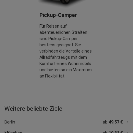
Pickup-Camper
Für Reisen auf
abenteuerlichen Straßen
sind Pickup-Camper
bestens geeignet. Sie
verbinden die Vorteile eines
Allradfahrzeugs mit dem
Komfort eines Wohnmobils
und bieten so ein Maximum
an Flexibilität.
Weitere beliebte Ziele
ab
ab
ab
ab
ab
49,58 €
56,16 €
ab
ab
ab
53,17 €
ab
50,03 €
ab
ab
ab
ab
50,13 €
ab
49,58 €
52,89 €
11,05 €
49,16 €
ab
48,74 €
14,76 €
49,03 €
50,03 €
16,11 €
56,74 €
Düsseldorf
Hannover
Nürnberg
Bremen
Leipzig
Dresden
Dortmund
Essen
Bonn
Darmstadt
Heidelberg
Rostock
Osnabrück
Hahn
Memmingen
Berlin
ab
49,57 €
München
ab
10,32 €