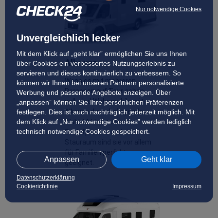
Nur notwendige Cookies
Unvergleichlich lecker
Mit dem Klick auf „geht klar” ermöglichen Sie uns Ihnen
Alkoven
über Cookies ein verbessertes Nutzungserlebnis zu
servieren und dieses kontinuierlich zu verbessern. So
Wenn es mit mehreren
können wir Ihnen bei unseren Partnern personalisierte
Personen auf Tour gehen
Werbung und passende Angebote anzeigen. Über
soll, sind Wohnmobile mit
„anpassen” können Sie Ihre persönlichen Präferenzen
Alkoven die naheliegende
festlegen. Dies ist auch nachträglich jederzeit möglich. Mit
dem Klick auf „Nur notwendige Cookies” werden lediglich
Wahl. Mit bis zu sechs
technisch notwendige Cookies gespeichert.
Schlafplätzen und viel
Stauraum sind sie vor allem
für Familien perfekt
Anpassen
Geht klar
geeignet.
Datenschutzerklärung
Cookierichtlinie
Impressum