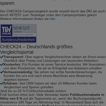
sparen
Der CHECK24 Campervergleich wurde sowohl durch das DKI als auch
durch IMTEST zum Testsieger unter den Camperportalen gekürt.
Weitere Informationen finden sie
hier.
CHECK24 – Deutschlands größtes
Vergleichsportal
Transparent:
Über eigene Vergleichsrechner bieten wir Ihnen einen
Überblick über Preise und Leistungen von tausenden Anbietern.
Kostenlos:
Für Kunden ist unser Service kostenlos. Wir finanzieren
uns über Provisionen, die wir im Erfolgsfall von Anbietern erhalten.
Vertrauenswürdig:
Sie sehen nur echte Kundenbewertungen, da
Kunden bei uns erst nach einem Abschluss eine Bewertung
abgeben können.
Erfahren:
Seit 1999 haben wir über 15 Millionen Kunden beim
Vergleichen und Sparen geholfen.
Jetzt bis zu 20 % Frühbucherrabatte sichern
Früh buchen lohnt sich: Viele Vermieter bieten
Frühbucherrabatte in
Höhe von 5 %
auf die Tagesmiete an, wenn der Buchungszeitpunkt
mindestens 180 Tage vor Abholung liegt. In Neuseeland lässt sich die
Tagesmiete beim Vermieter
McRent
bereits ab einer Vorlaufzeit von