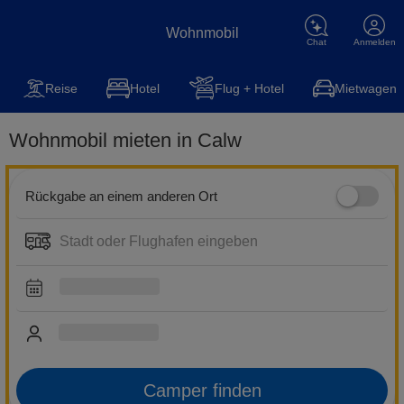
Wohnmobil
Chat
Anmelden
Wohnmobil
Reise
Steuererklärung
Kfz-Versicherung
Hot
Reise
Hotel
Flug + Hotel
Mietwagen
Wohnmobil mieten in Calw
Rückgabe an einem anderen Ort
Camper finden